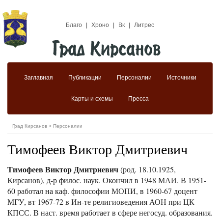
Благо
|
Хроно
|
Вк
|
Литрес
Заглавная
Публикации
Персоналии
Источники
Карты и схемы
Пресса
Град Кирсанов
>
Персоналии
Тимофеев Виктор Дмитриевич
Тимофеев Виктор Дмитриевич
(род. 18.10.1925,
Кирсанов), д-р филос. наук. Окончил в 1948 МАИ. В 1951-
60 работал на каф. философии МОПИ, в 1960-67 доцент
МГУ, вт 1967-72 в Ин-те религиоведения АОН при ЦК
КПСС. В наст. время работает в сфере негосуд. образования.