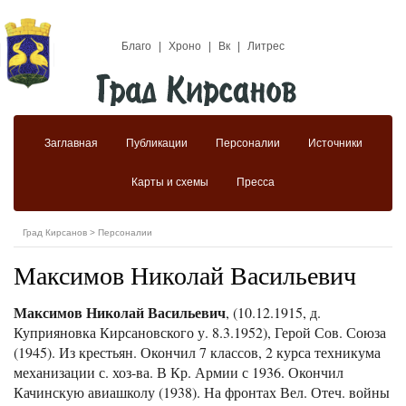
Благо
|
Хроно
|
Вк
|
Литрес
Заглавная
Публикации
Персоналии
Источники
Карты и схемы
Пресса
Град Кирсанов
>
Персоналии
Максимов Николай Васильевич
Максимов Николай Васильевич
, (10.12.1915, д.
Куприяновка Кирсановского у. 8.3.1952), Герой Сов. Союза
(1945). Из крестьян. Окончил 7 классов, 2 курса техникума
механизации с. хоз-ва. В Кр. Армии с 1936. Окончил
Качинскую авиашколу (1938). На фронтах Вел. Отеч. войны