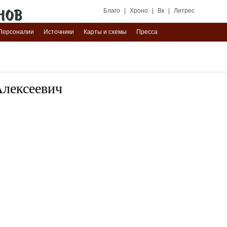
Благо
|
Хроно
|
Вк
|
Литрес
Персоналии
Источники
Карты и схемы
Пресса
Алексеевич