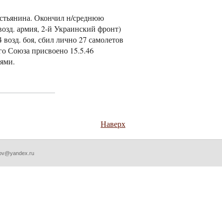
крестьянина. Окончил н/среднюю
я возд. армия, 2-й Украинский фронт)
 возд. боя, сбил лично 27 самолетов
го Союза присвоено 15.5.46
лями.
Наверх
nov@yandex.ru