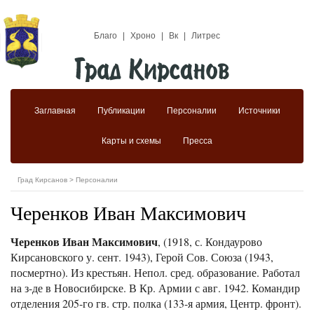
Благо
|
Хроно
|
Вк
|
Литрес
Заглавная
Публикации
Персоналии
Источники
Карты и схемы
Пресса
Град Кирсанов
>
Персоналии
Черенков Иван Максимович
Черенков Иван Максимович
, (1918, с. Кондаурово
Кирсановского у. сент. 1943), Герой Сов. Союза (1943,
посмертно). Из крестьян. Непол. сред. образование. Работал
на з-де в Новосибирске. В Кр. Армии с авг. 1942. Командир
отделения 205-го гв. стр. полка (133-я армия, Центр. фронт).