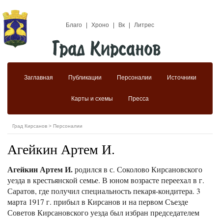
Благо
|
Хроно
|
Вк
|
Литрес
Заглавная
Публикации
Персоналии
Источники
Карты и схемы
Пресса
Град Кирсанов
>
Персоналии
Агейкин Артем И.
Агейкин Артем И.
родился в с. Соколово Кирсановского
уезда в крестьянской семье. В юном возрасте переехал в г.
Саратов, где получил специальность пекаря-кондитера. 3
марта 1917 г. прибыл в Кирсанов и на первом Съезде
Советов Кирсановского уезда был избран председателем