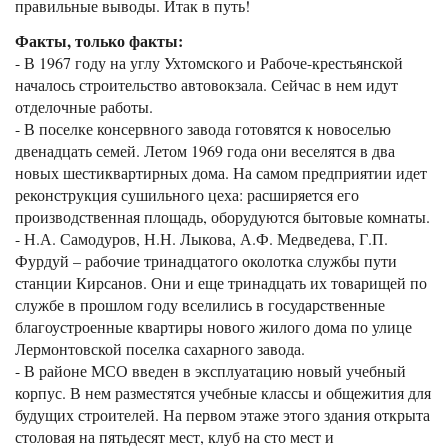
правильные выводы. Итак в путь!
Факты, только факты:
- В 1967 году на углу Ухтомского и Рабоче-крестьянской
началось строительство автовокзала. Сейчас в нем идут
отделочные работы.
- В поселке консервного завода готовятся к новоселью
двенадцать семей. Летом 1969 года они веселятся в два
новых шестиквартирных дома. На самом предприятии идет
реконструкция сушильного цеха: расширяется его
производственная площадь, оборудуются бытовые комнаты.
- Н.А. Самодуров, Н.Н. Лыкова, А.Ф. Медведева, Г.П.
Фурдуй – рабочие тринадцатого околотка службы пути
станции Кирсанов. Они и еще тринадцать их товарищей по
службе в прошлом году вселились в государственные
благоустроенные квартиры нового жилого дома по улице
Лермонтовской поселка сахарного завода.
- В районе МСО введен в эксплуатацию новый учебный
корпус. В нем разместятся учебные классы и общежития для
будущих строителей. На первом этаже этого здания открыта
столовая на пятьдесят мест, клуб на сто мест и