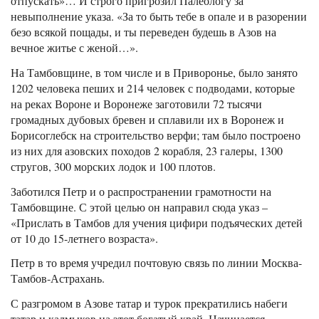
отпускать»… И строго пригрозил Палеологу за
невыполнение указа. «За то быть тебе в опале и в разорении
безо всякой пощады, и ты переведен будешь в Азов на
вечное житье с женой…».
На Тамбовщине, в том числе и в Приворонье, было занято
1202 человека пеших и 214 человек с подводами, которые
на реках Вороне и Воронеже заготовили 72 тысячи
громадных дубовых бревен и сплавили их в Воронеж и
Борисоглебск на строительство верфи; там было построено
из них для азовских походов 2 корабля, 23 галеры, 1300
стругов, 300 морских лодок и 100 плотов.
Заботился Петр и о распространении грамотности на
Тамбовщине. С этой целью он направил сюда указ –
«Прислать в Тамбов для учения цифири подъяческих детей
от 10 до 15-летнего возраста».
Петр в то время учредил почтовую связь по линии Москва-
Тамбов-Астрахань.
С разгромом в Азове татар и турок прекратились набеги
татар и калмыков на этот богатый край. Начинается