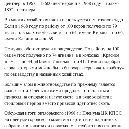
центнер, в 1967 – 13600 центнеров и в 1968 году – только
18524 центнера.
Во многих хозяйствах плохо используется и маточное стадо.
Если в 1968 году по району от 100 коров получено по 79
телят, то в колхозе «Рассвет» – по 64, имени Кирова – по 66,
имени Калинина – по 69.
Не лучше обстоят дела и в овцеводстве. По району на 100
овцематок получено по 74 ягненка, а в колхозах «Красное
знамя» - по 34, «Память Ильича» – по 41. Трудно подобрать
слова, которыми можно было бы охарактеризовать «работу»
по овцеводству в названных хозяйствах.
Большим злом в животноводстве по-прежнему является
падеж скота. Очень низкими продолжают оставаться
привесы на откорме и нагуле скота, а в ряде хозяйств в
стойловый период вместо привесов идет отвес скота.
Обсуждая итоги октябрьского (1968 г.) Пленума ЦК КПСС
на пленуме городского комитета партии и на партийных
собраниях в колхозах и совхозах, мы глубоко и всесторонне