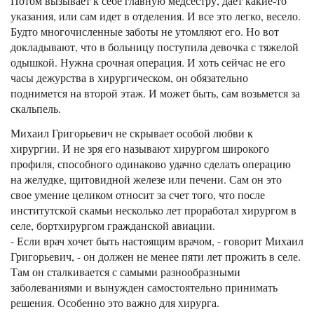
Потом вызывает к себе главную медсестру, дает какие-то
указания, или сам идет в отделения. И все это легко, весело.
Будто многочисленные заботы не утомляют его. Но вот
докладывают, что в больницу поступила девочка с тяжелой
одышкой. Нужна срочная операция. И хоть сейчас не его
часы дежурства в хирургическом, он обязательно
поднимется на второй этаж. И может быть, сам возьмется за
скальпель.
Михаил Григорьевич не скрывает особой любви к
хирургии. И не зря его называют хирургом широкого
профиля, способного одинаково удачно сделать операцию
на желудке, щитовидной железе или печени. Сам он это
свое умение целиком относит за счет того, что после
институтской скамьи несколько лет проработал хирургом в
селе, бортхирургом гражданской авиации.
- Если врач хочет быть настоящим врачом, - говорит Михаил
Григорьевич, - он должен не менее пяти лет прожить в селе.
Там он сталкивается с самыми разнообразными
заболеваниями и вынужден самостоятельно принимать
решения. Особенно это важно для хирурга.