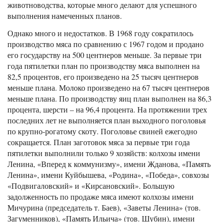
животноводства, которые много делают для успешного
выполнения намеченных планов.
Однако много и недостатков. В 1968 году сократилось
производство мяса по сравнению с 1967 годом и продано
его государству на 500 центнеров меньше. За первые три
года пятилетки план по производству мяса выполнен на
82,5 процентов, его произведено на 25 тысяч центнеров
меньше плана. Молоко произведено на 67 тысяч центнеров
меньше плана. По производству яиц план выполнен на 86,3
процента, шерсти – на 96,4 процента. На протяжении трех
последних лет не выполняется план выходного поголовья
по крупно-рогатому скоту. Поголовье свиней ежегодно
сокращается. План заготовок мяса за первые три года
пятилетки выполнили только 9 хозяйств: колхозы имени
Ленина, «Вперед к коммунизму», имени Жданова, «Память
Ленина», имени Куйбышева, «Родина», «Победа», совхозы
«Подвигаловский» и «Кирсановский». Большую
задолженность по продаже мяса имеют колхозы имени
Мичурина (председатель т. Баев), «Заветы Ленина» (тов.
Загуменников), «Память Ильича» (тов. Шубин), имени