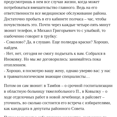
предусмотришь в нем все случаи жизни, когда может
потребоваться вмешательство главного. Ведь на его
ответственности все медицинское обслуживание района.
Достаточно пробыть в его кабинете полчаса – час, чтобы
почувствовать это. Почти через каждые четыре-пять минут
звонит телефон, и Михаил Григорьевич то с улыбкой, то
озабоченно говорит в трубку:
- Соколово? Да, я слушаю. Еще полведра краски? Хорошо,
найдем.
- Нет, нет, сегодня не смогу подъехать к вам. Собрался в
Иноковку. Но мы же договорились: занимайтесь пока
отоплением.
- Хорошо, я посмотрю вашу жену, однако уверяю вас: у нас
в травматологическом знающие специалисты…
Потом он сам звонит: в Тамбов – о срочной госпитализации
в областную больницу тяжелобольного П., в Ковылку – о
ходе отделочных работ в новой лечебнице, в райсовет –
уточнить, во сколько состоится его встреча с избирателями,
как кандидата в депутаты районного Совета.