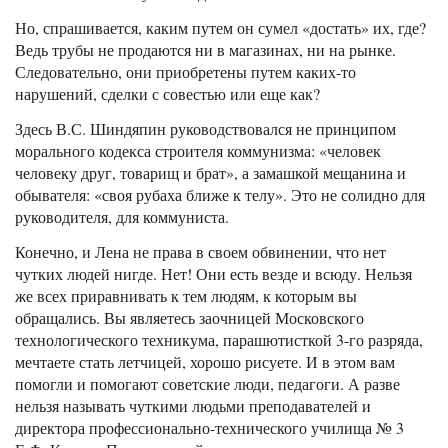
Но, спрашивается, каким путем он сумел «достать» их, где?
Ведь трубы не продаются ни в магазинах, ни на рынке.
Следовательно, они приобретены путем каких-то
нарушений, сделки с совестью или еще как?
Здесь В.С. Шиндяпин руководствовался не принципом
морального кодекса строителя коммунизма: «человек
человеку друг, товарищ и брат», а замашкой мещанина и
обывателя: «своя рубаха ближе к телу». Это не солидно для
руководителя, для коммуниста.
Конечно, и Лена не права в своем обвинении, что нет
чутких людей нигде. Нет! Они есть везде и всюду. Нельзя
же всех приравнивать к тем людям, к которым вы
обращались. Вы являетесь заочницей Московского
технологического техникума, парашютисткой 3-го разряда,
мечтаете стать летчицей, хорошо рисуете. И в этом вам
помогли и помогают советские люди, педагоги. А разве
нельзя называть чуткими людьми преподавателей и
директора профессионально-технического училища № 3