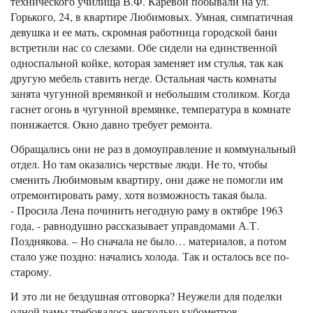
технического училища В.Ф. Каревой побывали на ул.
Горького, 24, в квартире Любимовых. Умная, симпатичная
девушка и ее мать, скромная работница городской бани
встретили нас со слезами. Обе сидели на единственной
односпальной койке, которая заменяет им стулья, так как
другую мебель ставить негде. Остальная часть комнаты
занята чугунной времянкой и небольшим столиком. Когда
гаснет огонь в чугунной времянке, температура в комнате
понижается. Окно давно требует ремонта.
Обращались они не раз в домоуправление и коммунальный
отдел. Но там оказались черствые люди. Не то, чтобы
сменить Любимовым квартиру, они даже не помогли им
отремонтировать раму, хотя возможность такая была.
- Просила Лена починить негодную раму в октябре 1963
года, - равнодушно рассказывает управдомами А.Т.
Позднякова. – Но сначала не было… материалов, а потом
стало уже поздно: начались холода. Так и осталось все по-
старому.
И это ли не бездушная отговорка? Неужели для поделки
одной рамы требовалось несколько кубометров