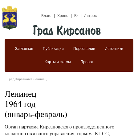
Благо
|
Хроно
|
Вк
|
Литрес
Заглавная
Публикации
Персоналии
Источники
Карты и схемы
Пресса
Град Кирсанов
>
Ленинец
Ленинец
1964 год
(январь-февраль)
Орган парткома Кирсановского производственного
колхозно-совхозного управления, горкома КПСС,