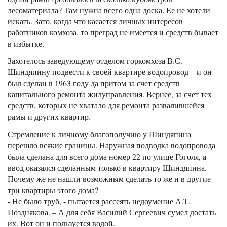
лесоматериала? Там нужна всего одна доска. Ее не хотели
искать. Зато, когда что касается личных интересов
работников комхоза, то преград не имеется и средств бывает
в избытке.
Захотелось заведующему отделом горкомхоза В.С.
Шиндяпину подвести к своей квартире водопровод – и он
был сделан в 1963 году да притом за счет средств
капитального ремонта жилуправления. Вернее, за счет тех
средств, которых не хватало для ремонта развалившейся
рамы и других квартир.
Стремление к личному благополучию у Шиндяпина
перешло всякие границы. Наружная подводка водопровода
была сделана для всего дома номер 22 по улице Гоголя, а
ввод оказался сделанным только в квартиру Шиндяпина.
Почему же не нашли возможным сделать то же и в другие
три квартиры этого дома?
- Не было труб, - пытается рассеять недоумение А.Т.
Позднякова. – А для себя Василий Сергеевич сумел достать
их. Вот он и пользуется водой.