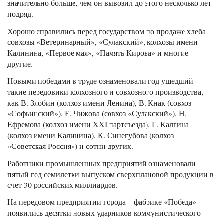
значительно больше, чем он вывозил до этого несколько лет
подряд.
Хорошо справились перед государством по продаже хлеба
совхозы «Ветеринарный», «Сулакский», колхозы имени
Калинина, «Первое мая», «Память Кирова» и многие
другие.
Новыми победами в труде ознаменовали год ушедший
такие передовики колхозного и совхозного производства,
как В. Злобин (колхоз имени Ленина), В. Кнак (совхоз
«Софьинский»), Е. Чижова (совхоз «Сулакский»), Н.
Ефремова (колхоз имени XXI партсъезда), Г. Калгина
(колхоз имени Калинина), К. Синегубова (колхоз
«Советская Россия») и сотни других.
Работники промышленных предприятий ознаменовали
пятый год семилетки выпуском сверхплановой продукции в
счет 30 российских миллиардов.
На передовом предприятии города – фабрике «Победа» –
появились десятки новых ударников коммунистического