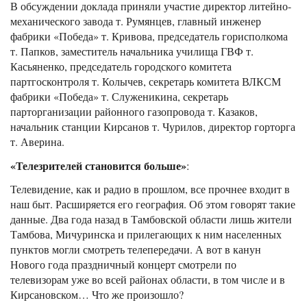
В обсуждении доклада приняли участие директор литейно-
механического завода т. Румянцев, главный инженер
фабрики «Победа» т. Кривова, председатель горисполкома
т. Папков, заместитель начальника училища ГВФ т.
Касьяненко, председатель городского комитета
партгосконтроля т. Колычев, секретарь комитета ВЛКСМ
фабрики «Победа» т. Служеникина, секретарь
парторганизации районного газопровода т. Казаков,
начальник станции Кирсанов т. Чурилов, директор горторга
т. Аверина.
«Телезрителей становится больше»
:
Телевидение, как и радио в прошлом, все прочнее входит в
наш быт. Расширяется его география. Об этом говорят такие
данные. Два года назад в Тамбовской области лишь жители
Тамбова, Мичуринска и прилегающих к ним населенных
пунктов могли смотреть телепередачи. А вот в канун
Нового года праздничный концерт смотрели по
телевизорам уже во всей районах области, в том числе и в
Кирсановском… Что же произошло?