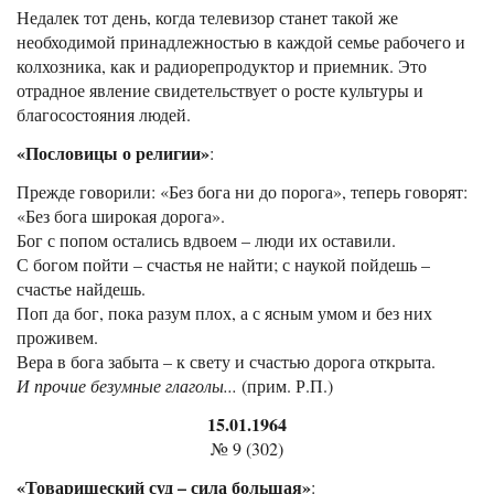
Недалек тот день, когда телевизор станет такой же
необходимой принадлежностью в каждой семье рабочего и
колхозника, как и радиорепродуктор и приемник. Это
отрадное явление свидетельствует о росте культуры и
благосостояния людей.
«Пословицы о религии»
:
Прежде говорили: «Без бога ни до порога», теперь говорят:
«Без бога широкая дорога».
Бог с попом остались вдвоем – люди их оставили.
С богом пойти – счастья не найти; с наукой пойдешь –
счастье найдешь.
Поп да бог, пока разум плох, а с ясным умом и без них
проживем.
Вера в бога забыта – к свету и счастью дорога открыта.
И прочие безумные глаголы...
(прим. Р.П.)
15.01.1964
№ 9 (302)
«Товарищеский суд – сила большая»
: