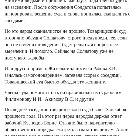
многими людьми и пришли к выводу: Солдатову обсудить
на заседании. После обсуждения Солдатова попыталась
игнорировать решение суда и снова принялась скандалить с
соседями.
Но это даром скандалистке не прошло. Товарищеский суд
вторично обсудил Солдатову, строго предупредил ее, если
она не изменит поведения, будет решаться вопрос о ее
выселении. И помогло. Сейчас на Солдатову уже не
поступают жалобы.
Или другой пример. Жительница поселка Рябова З.И.
занялась самогоноварением, затевала ссоры с соседями.
Товарищеский суд быстро обуздал эту женщину.
Члены суда помогли стать на правильный путь рабочим
Филимонову И.И., Акимову В.С. и другим.
Последнее заседание товарищеского суда было 18 декабря
прошлого года. На этот раз перед народом держал ответ
рабочий Кузнецов Борис. Стыдно было нарушителю
общественного порядка смотреть в глаза товарищам. А они
не сделали ему скастки на молодость, строго спросили,