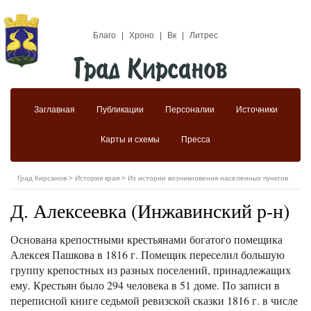
Благо
|
Хроно
|
Вк
|
Литрес
Заглавная
Публикации
Персоналии
Источники
Карты и схемы
Пресса
Град Кирсанов
>
История края
>
Из истории возникновения населенных пунктов
Д. Алексеевка (Инжавинский р-н)
Основана крепостными крестьянами богатого помещика
Алексея Пашкова в 1816 г. Помещик переселил большую
группу крепостных из разных поселений, принадлежащих
ему. Крестьян было 294 человека в 51 доме. По записи в
переписной книге седьмой ревизской сказки 1816 г. в числе