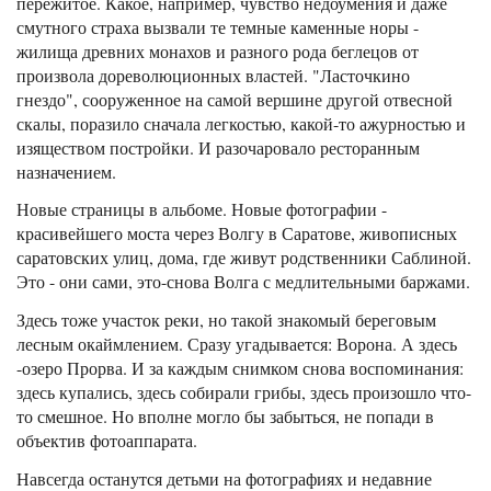
пережитое. Какое, например, чувство недоумения и даже
смутного страха вызвали те темные каменные норы -
жилища древних монахов и разного рода беглецов от
произвола дореволюционных властей. "Ласточкино
гнездо", сооруженное на самой вершине другой отвесной
скалы, поразило сначала легкостью, какой-то ажурностью и
изяществом постройки. И разочаровало ресторанным
назначением.
Новые страницы в альбоме. Новые фотографии -
красивейшего моста через Волгу в Саратове, живописных
саратовских улиц, дома, где живут родственники Саблиной.
Это - они сами, это-снова Волга с медлительными баржами.
Здесь тоже участок реки, но такой знакомый береговым
лесным окаймлением. Сразу угадывается: Ворона. А здесь
-озеро Прорва. И за каждым снимком снова воспоминания:
здесь купались, здесь собирали грибы, здесь произошло что-
то смешное. Но вполне могло бы забыться, не попади в
объектив фотоаппарата.
Навсегда останутся детьми на фотографиях и недавние