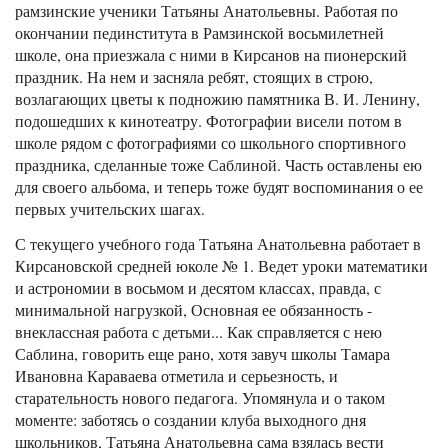
рамзинские ученики Татьяны Анатольевны. Работая по
окончании пединститута в Рамзинской восьмилетней
школе, она приезжала с ними в Кирсанов на пионерский
праздник. На нем и засняла ребят, стоящих в строю,
возлагающих цветы к подножию памятника В. И. Ленину,
подошедших к кинотеатру. Фотографии висели потом в
школе рядом с фотографиями со школьного спортивного
праздника, сделанные тоже Саблиной. Часть оставлены ею
для своего альбома, и теперь тоже будят воспоминания о ее
первых учительских шагах.
С текущего учебного года Татьяна Анатольевна работает в
Кирсановской средней юколе № 1. Ведет уроки математики
и астрономии в восьмом и десятом классах, правда, с
минимальной нагрузкой, Основная ее обязанность -
внеклассная работа с детьми... Как справляется с нею
Саблина, говорить еще рано, хотя завуч школы Тамара
Ивановна Караваева отметила и серьезность, и
старательность нового педагога. Упомянула и о таком
моменте: заботясь о создании клуба выходного дня
школьников, Татьяна Анатольевна сама взялась вести