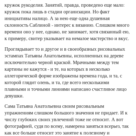
кружок рукоделия. Занятий, правда, проведено еще мало:
кружок пока лишь в стадии организации. Но факт
инициативы налицо. А за нею еще одна душевная
склонность Саблиной - интерес к вязанию. Слишком много
времени оно у нее, однако, не занимает, хотя связанный ею,
к примеру, свитер указывает на немалое мастерство и вкус.
Проглядывает то и другое и в своеобразных рисовальных
эстампах Татьяны Анатольевны, исполненных на дереве
исключительно черной краской. Мрачными между тем
картины не кажутся - и те, на которых в несколько
аллегорической форме изображены времена года, и та, с
которой глядит олень, и та, где всего несколькими
плавными и точными линиями написано счастливое лицо
девушки.
Сама Татьяна Анатольевна своим рисовальным
упражнениям слишком большого значения не придает. И к
числу глубоких своих увлечений тоже не относит. А вот
фотографией, судя по всему, намерена заняться всерьез, так
как все больше относит это занятие к полезному и