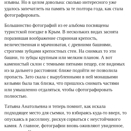
изъяны. Но в целом довольна: сколько интересного уже
удалось запечатлеть на память за те полтора года, как стала
фотографировать.
Большинство фотографий из ее альбома посвящены
туристской поездке в Крым. В нескольких видах заснята
поразившая воображение старинная крепость,
величественная и мрачноватая, с древними башнями,
строгими зубцами крепостных стен. На снимках то эти
башни, то зубцы крупным или мелким планом. А вот
каменистый склон с темными пятнами пещер, еле видимых
из-за дальнего расстояния: ближе подойти не позволила
пропасть. Зато скала с вырубленными в ней монашьими
кельями была так близка, что пришлось снимать частями
или умышленно отдаляться, чтобы сфотографировать
полностью.
Татьяна Анатольевна и теперь помнит, как искала
подходящее место для съемки, то взбираясь куда-то вверх, то
опускаясь в расселину, рискуя сорваться с неустойчивого
камня. А главное, фотографии вновь оживляют увиденное,