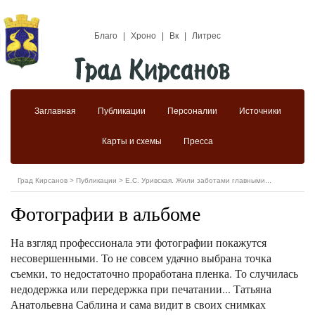
Благо
|
Хроно
|
Вк
|
Литрес
Заглавная
Публикации
Персоналии
Источники
Карты и схемы
Пресса
Град Кирсанов
>
Публикации
>
Е.С. Уривская. Жили заботами главными...
Фотографии в альбоме
На взгляд профессионала эти фотографии покажутся
несовершенными. То не совсем удачно выбрана точка
съемки, то недостаточно проработана пленка. То случилась
недодержка или передержка при печатании... Татьяна
Анатольевна Саблина и сама видит в своих снимках