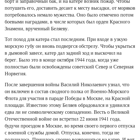
борт и заправочный бак, и на катере возник пожар. Чтобы
потушить его, доставить десант к месту высадки, от моряков
потребовалось немало мужества. Оно было отмечено потом
боевыми наградами, в числе которых был орден Красного
Знамени, врученный Беляеву.
Тот поход для катера стал последним. При входе в узкую
морскую губу он вновь подвергся обстрелу. Чтобы укрыться
в дымовой завесе, катер дал задний ход и выскочил на
берег. Было это в конце октября 1944 года, когда уже
полностью были освобождены советский Север и Северная
Норвегия.
После завершения войны Василий Николаевич узнал, что
он включен в состав сводного полка от Военно-Морского
Флота для участия в параде Победы в Москве, на Красной
площади. Известию этому Беляев обрадовался и удивился
едва ли не символическому совпадению. Весть о Великой
Отечественной войне он встретил 22 июня 1941 года,
будучи проездом в Москве, во время своего первого отпуска
с военной службы домой. Отпуска, конечно, тогда не
получилось. Пришлось срочно возвращаться на катер. И вот