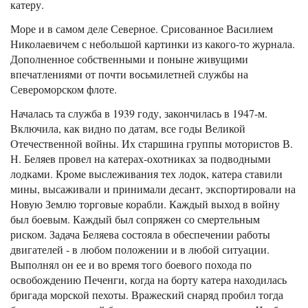
катеру.
Море и в самом деле Северное. Срисованное Василием
Николаевичем с небольшой картинки из какого-то журнала.
Дополненное собственными и поныне живущими
впечатлениями от почти восьмилетней службы на
Североморском флоте.
Началась та служба в 1939 году, закончилась в 1947-м.
Включила, как видно по датам, все годы Великой
Отечественной войны. Их старшина группы мотористов В.
Н. Беляев провел на катерах-охотниках за подводными
лодками. Кроме выслеживания тех лодок, катера ставили
мины, высаживали и принимали десант, экспортировали на
Новую Землю торговые корабли. Каждый выход в войну
был боевым. Каждый был сопряжен со смертельным
риском. Задача Беляева состояла в обеспечении работы
двигателей - в любом положении и в любой ситуации.
Выполнял он ее и во время того боевого похода по
освобождению Печенги, когда на борту катера находилась
бригада морской пехоты. Вражеский снаряд пробил тогда