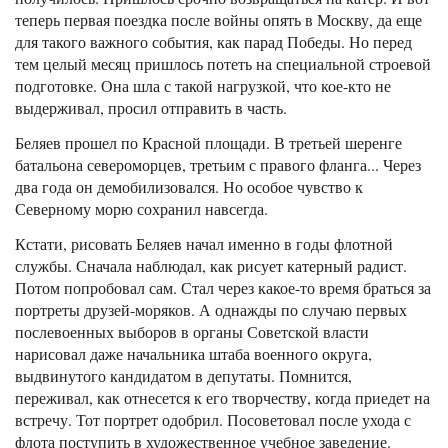
теперь первая поездка после войны опять в Москву, да еще
для такого важного события, как парад Победы. Но перед
тем целый месяц пришлось потеть на специальной строевой
подготовке. Она шла с такой нагрузкой, что кое-кто не
выдерживал, просил отправить в часть.
Беляев прошел по Красной площади. В третьей шеренге
батальона североморцев, третьим с правого фланга... Через
два года он демобилизовался. Но особое чувство к
Северному морю сохранил навсегда.
Кстати, рисовать Беляев начал именно в годы флотной
службы. Сначала наблюдал, как рисует катерный радист.
Потом попробовал сам. Стал через какое-то время браться за
портреты друзей-моряков. А однажды по случаю первых
послевоенных выборов в органы Советской власти
нарисовал даже начальника штаба военного округа,
выдвинутого кандидатом в депутаты. Помнится,
переживал, как отнесется к его творчеству, когда приедет на
встречу. Тот портрет одобрил. Посоветовал после ухода с
флота поступить в художественное учебное заведение.