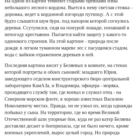
На одной из картин темнеют старыми бревнами избы
небольшого лесного кордона. Вьется к нему светлая стежка -
дорожка, ведет к кордонной изгороди путницу. А с этой
будто слышится шум бури, под напором которой согнулись
деревья. Ссутулился, сидя на понурой лошади, попавший в
непогоду крестьянин. Пытается найти защиту у какого-то
одинокого строения. На этой картине - природа после
дождя: в легком туманном мареве лес с пасущимся стадом,
вода с зыбким отражением деревьев в ней.
Последняя картина висит у Беляевых в комнате, на стенах
которой портреты и обоих сыновей: младшего Юрия,
заведующего отделом конструкторского бюро центральной
лаборатории КамАЗа, и Владимира, офицера - моряка,
проходящего службу там, где воевал и служил отец - на
Северном морском флоте, в хорошо известных Василию
Николаевичу местах. Правда, он не узнал их, когда однажды
побывал у сынa. На территории, где во время Великой
Отечественной шли упорные бои, куда не раз катер Беляева
доставлял десант и боеприпасы, где не было ничего, кроме
военных укреплений, вырос целый город. Но природа