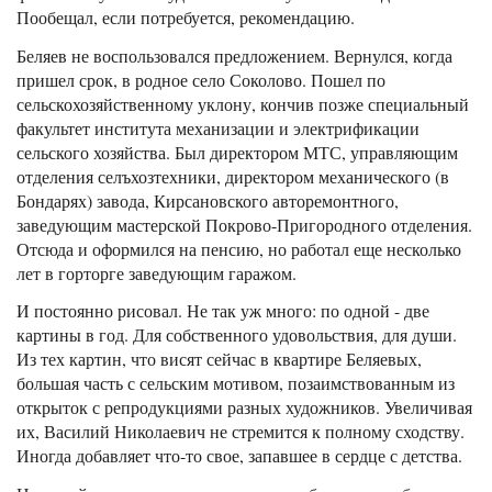
Пообещал, если потребуется, рекомендацию.
Беляев не воспользовался предложением. Вернулся, когда
пришел срок, в родное село Соколово. Пошел по
сельскохозяйственному уклону, кончив позже специальный
факультет института механизации и электрификации
сельского хозяйства. Был директором МТС, управляющим
отделения селъхозтехники, директором механического (в
Бондарях) завода, Кирсановского авторемонтного,
заведующим мастерской Покрово-Пригородного отделения.
Отсюда и оформился на пенсию, но работал еще несколько
лет в горторге заведующим гаражом.
И постоянно рисовал. Не так уж много: по одной - две
картины в год. Для собственного удовольствия, для души.
Из тех картин, что висят сейчас в квартире Беляевых,
большая часть с сельским мотивом, позаимствованным из
открыток с репродукциями разных художников. Увеличивая
их, Василий Николаевич не стремится к полному сходству.
Иногда добавляет что-то свое, запавшее в сердце с детства.