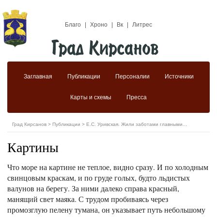
Благо
|
Хроно
|
Вк
|
Литрес
Заглавная
Публикации
Персоналии
Источники
Карты и схемы
Пресса
Град Кирсанов
>
Публикации
>
Е.С. Уривская. Жили заботами главными...
Картины
Что море на картине не теплое, видно сразу. И по холодным
свинцовым краскам, и по груде голых, будто льдистых
валунов на берегу. За ними далеко справа красный,
манящий свет маяка. С трудом пробиваясь через
промозглую пелену тумана, он указывает путь небольшому