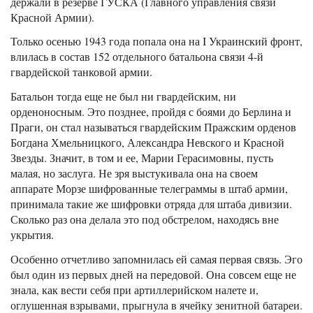
держали в резерве ГУСКА (Главного управления связи
Красной Армии).
Только осенью 1943 года попала она на I Украинский фронт,
влилась в состав 152 отдельного батальона связи 4-й
гвардейской танковой армии.
Батальон тогда еще не был ни гвардейским, ни
орденоносным. Это позднее, пройдя с боями до Берлина и
Праги, он стал называться гвардейским Пражским орденов
Богдана Хмельницкого, Александра Невского и Красной
Звезды. Значит, в том и ее, Марии Герасимовны, пусть
малая, но заслуга. Не зря выстукивала она на своем
аппарате Морзе шифрованные телеграммы в штаб армии,
принимала такие же шифровки отряда для штаба дивизии.
Сколько раз она делала это под обстрелом, находясь вне
укрытия.
Особенно отчетливо запомнилась ей самая первая связь. Эго
был один из первых дней на передовой. Она совсем еще не
знала, как вести себя при артиллерийском налете и,
оглушенная взрывами, прыгнула в ячейку зенитной батареи.