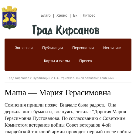
Благо
|
Хроно
|
Вк
|
Литрес
Заглавная
Публикации
Персоналии
Источники
Карты и схемы
Пресса
Град Кирсанов
>
Публикации
>
Е.С. Уривская. Жили заботами главными...
Маша — Мария Герасимовна
Сомнения пришли позже. Вначале была радость. Она
держала лист бумаги и, волнуясь, читала: "Дорогая Мария
Герасимовна Пустовалова. По согласованию с Советским
Комитетом ветеранов войны Совет ветеранов 4-ой
гвардейской танковой армии проводит первый после войны