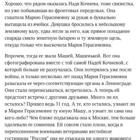
Хорошо, что рядом оказалась Надя Кочнева, тоже связистка,
но уже побывавшая во фронтовых переделках. Она
схватила Марию Герасимовну за рукав и буквально
вытащила из ячейки. Девушки бросились к небольшому
земляному валу, едва легли за него, как прямое попадание
снаряда смяло зенитную батарею и ту земляную щель,
откуда только что выскочила Мария Герасимовна.
Впрочем, тогда ее звали Машей, Машенькой. Вот она
сфотографирована вместе с той самой Надей Кочневой, с
которой больше не разлучалась. Они потерялись уже после
войны, и только несколько лет назад Мария Герасимовна
разыскала ее через соответствующие органы в Ленинграде.
Они стали переписываться, встретились. А теперь ей
предстоит встреча с другими друзьями. Много ли их
осталось? Прошел ведь 31 год. А те, кто остались, узнают ли
в Марии Герасимовне ту юную Машу, и узнает ли сама она
кого-либо? Чем ближе подъезжала она к Москве, тем больше
одолевали ее сомнения. Ей совсем стало плохо, когда в
переполненном военными ветеранами вестибюле
гостиницы "Россия" она не отыскала ни одного знакомого