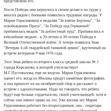
представляли его.
После Победы они вернулись к своим делам и на груди у
многих рядом с боевыми появились трудовые награды. У
Марии Герасимовны к медалям "За взятие Берлина", "За
освобождение Праги", "За Победу над Германией"
прибавилась медаль "За доблестный труд". Прибавились и
юбилейные медали - к 20-летию и 30-летию Победы в
Великой Отечественной войне. А теперь появился Знак
"Ветеран 4-ой гвардейской танковой армии", врученный на
встрече ветеранов 9 мая 1976 года.
Этот Знак ребята из второго класса средней школы № 3
города Кирсанова, в которой учительствует
М.Г.Пустовалова, еще не видели. Мария Герасимовна
оденет его, когда из Москвы придут памятные фотографии,
и она принесет их на октябрятский сбор и расскажет о
встрече с однополчанами. Надо ли говорить, что ребята
будут еще больше гордиться ею, своей учительницей, хотя и
сейчас они имеют право на это. Уже восемь лет Мария
Герасимовна работает без второгодников, она - секретарь
партийной организации школы, награждена Почетной