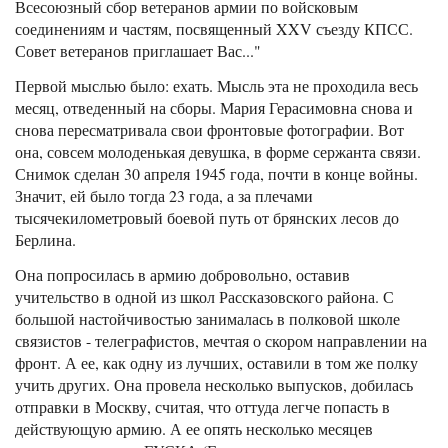
Всесоюзный сбор ветеранов армии по войсковым
соединениям и частям, посвященный XXV съезду КПСС.
Совет ветеранов приглашает Вас..."
Первой мыслью было: ехать. Мысль эта не проходила весь
месяц, отведенный на сборы. Мария Герасимовна снова и
снова пересматривала свои фронтовые фотографии. Вот
она, совсем молоденькая девушка, в форме сержанта связи.
Снимок сделан 30 апреля 1945 года, почти в конце войны.
Значит, ей было тогда 23 года, а за плечами
тысячекилометровый боевой путь от брянских лесов до
Берлина.
Она попросилась в армию добровольно, оставив
учительство в одной из школ Рассказовского района. С
большой настойчивостью занималась в полковой школе
связистов - телеграфистов, мечтая о скором направлении на
фронт. А ее, как одну из лучших, оставили в том же полку
учить других. Она провела несколько выпусков, добилась
отправки в Москву, считая, что оттуда легче попасть в
действующую армию. А ее опять несколько месяцев