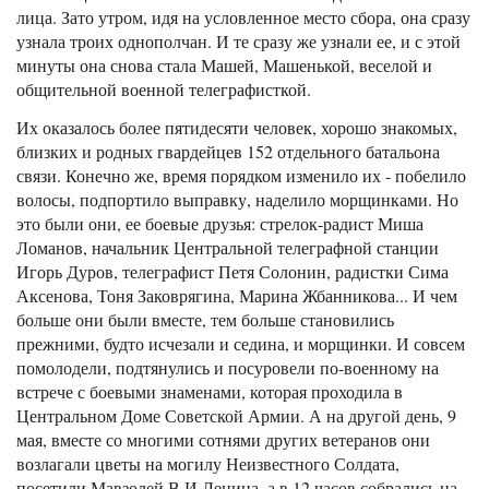
лица. Зато утром, идя на условленное место сбора, она сразу
узнала троих однополчан. И те сразу же узнали ее, и с этой
минуты она снова стала Машей, Машенькой, веселой и
общительной военной телеграфисткой.
Их оказалось более пятидесяти человек, хорошо знакомых,
близких и родных гвардейцев 152 отдельного батальона
связи. Конечно же, время порядком изменило их - побелило
волосы, подпортило выправку, наделило морщинками. Но
это были они, ее боевые друзья: стрелок-радист Миша
Ломанов, начальник Центральной телеграфной станции
Игорь Дуров, телеграфист Петя Солонин, радистки Сима
Аксенова, Тоня Заковрягина, Марина Жбанникова... И чем
больше они были вместе, тем больше становились
прежними, будто исчезали и седина, и морщинки. И совсем
помолодели, подтянулись и посуровели по-военному на
встрече с боевыми знаменами, которая проходила в
Центральном Доме Советской Армии. А на другой день, 9
мая, вместе со многими сотнями других ветеранов они
возлагали цветы на могилу Неизвестного Солдата,
посетили Мавзолей В.И.Ленина, а в 12 часов собрались на