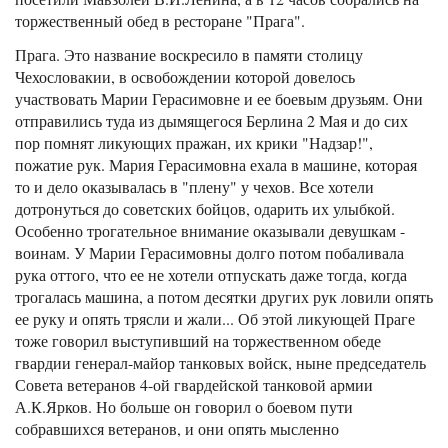
торжественный обед в ресторане "Прага".
Прага. Это название воскресило в памяти столицу
Чехословакии, в освобождении которой довелось
участвовать Марии Герасимовне и ее боевым друзьям. Они
отправились туда из дымящегося Берлина 2 Мая и до сих
пор помнят ликующих пражан, их крики "Надзар!",
пожатие рук. Мария Герасимовна ехала в машине, которая
то и дело оказывалась в "плену" у чехов. Все хотели
дотронуться до советских бойцов, одарить их улыбкой.
Особенно трогательное внимание оказывали девушкам -
воинам. У Марии Герасимовны долго потом побаливала
рука оттого, что ее не хотели отпускать даже тогда, когда
трогалась машина, а потом десятки других рук ловили опять
ее руку и опять трясли и жали... Об этой ликующей Праге
тоже говорил выступивший на торжественном обеде
гвардии генерал-майор танковых войск, ныне председатель
Совета ветеранов 4-ой гвардейской танковой армии
А.К.Ярков. Но больше он говорил о боевом пути
собравшихся ветеранов, и они опять мысленно