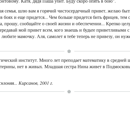
нтовому. Катя, дядя Паша убит. Буду скоро опять в бою".
я семья, шлю вам я горячий чистосердечный привет, желаю быть
в боях и еще придется... Чем больше придется бить фрицев, тем 
, прошу, сообщайте о своей жизни и обеспечении... Крепко целу
передавай мой привет всем, кого знаешь и будьте приветливыми с
любите мамочку. Аля, самолет я тебе теперь не привезу, он нуж
ический институт. Много лет преподает математику в средней 
терины, нет в живых. Младшая сестра Нина живет в Подмосковь
клоняя... Кирсанов, 2001 г.