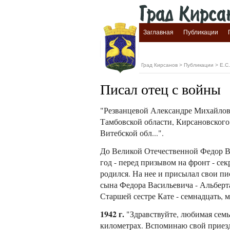
Заглавная
Публикации
Град Кирсанов
>
Публикации
>
Е.С.
Писал отец с войны
"Резванцевой Александре Михайловн
Тамбовской области, Кирсановского 
Витебской обл...".
До Великой Отечественной Федор Ва
год - перед призывом на фронт - се
родился. На нее и присылал свои пи
сына Федора Васильевича - Альберта
Старшей сестре Кате - семнадцать, 
1942 г.
"Здравствуйте, любимая семья
километрах. Вспоминаю свой приезд