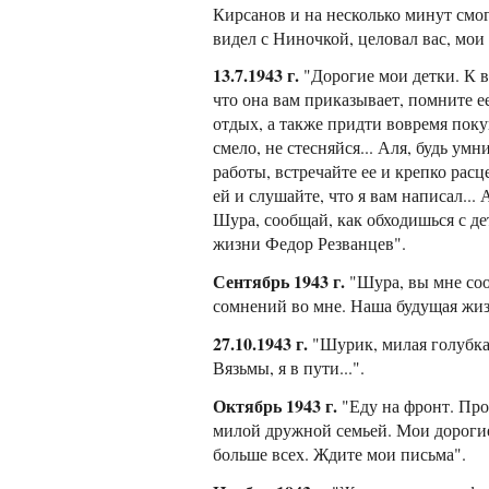
Кирсанов и на несколько минут смог
видел с Ниночкой, целовал вас, мои 
13.7.1943 г.
"Дорогие мои детки. К ва
что она вам приказывает, помните е
отдых, а также придти вовремя поку
смело, не стесняйся... Аля, будь ум
работы, встречайте ее и крепко расц
ей и слушайте, что я вам написал...
Шура, сообщай, как обходишься с де
жизни Федор Резванцев".
Сентябрь 1943 г.
"Шура, вы мне соо
сомнений во мне. Наша будущая жиз
27.10.1943 г.
"Шурик, милая голубка, 
Вязьмы, я в пути...".
Октябрь 1943 г.
"Еду на фронт. Прош
милой дружной семьей. Мои дорогие 
больше всех. Ждите мои письма".