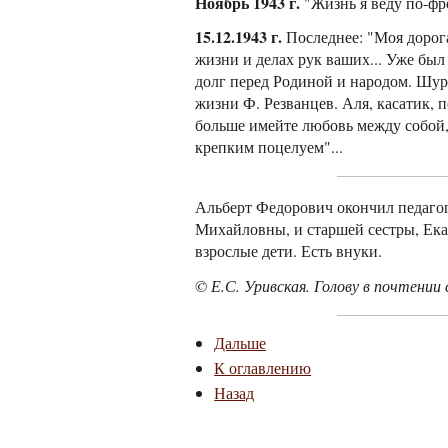
Ноябрь 1943 г.
"Жизнь я веду по-фро
15.12.1943 г.
Последнее: "Моя дорога
жизни и делах рук ваших... Уже был 
долг перед Родиной и народом. Шура
жизни Ф. Резванцев. Аля, касатик, 
больше имейте любовь между собой, 
крепким поцелуем"...
Альберт Федорович окончил педагог
Михайловны, и старшей сестры, Ека
взрослые дети. Есть внуки.
© Е.С. Уривская. Голову в почтении с
Дальше
К оглавлению
Назад