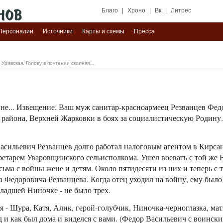
Благо
|
Хроно
|
Вк
|
Литрес
Персоналии
Источники
Карты и схемы
Пресса
 Уривская. Голову в почтении сколняя...
е... Извещение. Ваш муж санитар-красноармеец Резванцев Фед
района, Верхней Жарковки в боях за социалистическую Родину...
сильевич Резванцев долго работал налоговым агентом в Кирса
кретарем Уваровщинского сельисполкома. Ушел воевать с той же
сьма с войны жене и детям. Около пятидесяти из них и теперь с
 Федоровича Резванцева. Когда отец уходил на войну, ему было
младшей Ниночке - не было трех.
 - Шура, Катя, Алик, герой-голубчик, Ниночка-черноглазка, мат
 и как был дома и виделся с вами. (Федор Васильевич с воинск