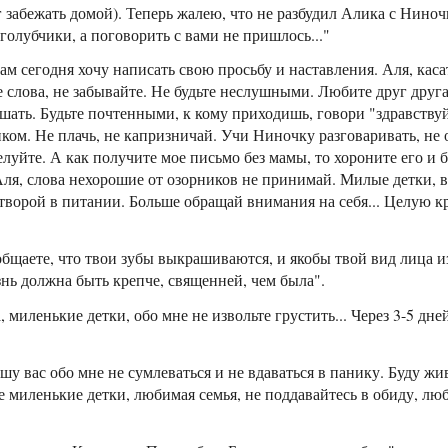
 забежать домой). Теперь жалею, что не разбудил Алика с Ниночк
голубчики, а поговорить с вами не пришлось..."
м сегодня хочу написать свою просьбу и наставления. Аля, касат
е слова, не забывайте. Не будьте неслушными. Любите друг друг
шать. Будьте почтенными, к кому приходишь, говори "здравству
ником. Не плачь, не капризничай. Учи Ниночку разговаривать, не 
елуйте. А как получите мое письмо без мамы, то хороните его и 
 Аля, слова нехорошие от озорников не принимай. Милые детки, в
творой в питании. Больше обращай внимания на себя... Целую кр
бщаете, что твои зубы выкрашиваются, и якобы твой вид лица и
нь должна быть крепче, священней, чем была".
миленькие детки, обо мне не извольте грустить... Через 3-5 дне
у вас обо мне не сумлеваться и не вдаваться в панику. Буду жив
миленькие детки, любимая семья, не поддавайтесь в обиду, люб