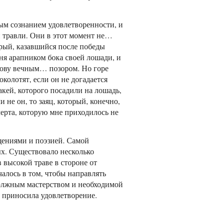
ым сознанием удовлетворенности, и
й травли. Они в этот момент не…
орый, казавшийся после победы
ня арапником бока своей лошади, и
олову вечным… позором. Но горе
околотят, если он не догадается
акей, которого посадили на лошадь,
 не он, то заяц, который, конечно,
 черта, которую мне приходилось не
щениями и поэзией. Самой
ых. Существовало несколько
 высокой траве в стороне от
алось в том, чтобы направлять
должным мастерством и необходимой
и приносила удовлетворение.