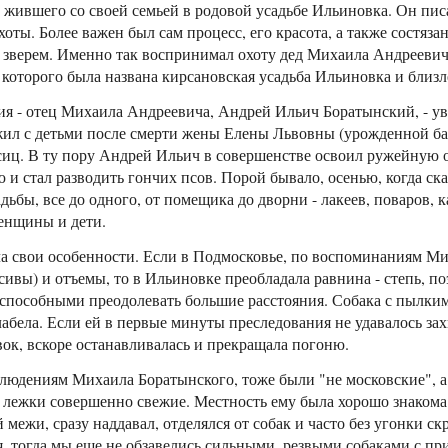
жившего со своей семьей в родовой усадьбе Ильиновка. Он пис
оты. Более важен был сам процесс, его красота, а также состяза
 зверем. Именно так воспринимал охоту дед Михаила Андреевич
 которого была названа кирсановская усадьба Ильиновка и близл
я - отец Михаила Андреевича, Андрей Ильич Боратынский, - ув
жил с детьми после смерти жены Елены Львовны (урожденной бар
сиц. В ту пору Андрей Ильич в совершенстве освоил ружейную о
ю и стал разводить гончих псов. Порой бывало, осенью, когда ск
дьбы, все до одного, от помещика до дворни - лакеев, поваров, 
енщины и дети.
ла свои особенности. Если в Подмосковье, по воспоминаниям Ми
сивы) и отъемы, то в Ильиновке преобладала равнина - степь, 
способными преодолевать большие расстояния. Собака с пылки
абела. Если ей в первые минуты преследования не удавалось захв
ок, вскоре останавливалась и прекращала погоню.
блюдениям Михаила Боратынского, тоже были "не московские", а
 с лежки совершенно свежие. Местность ему была хорошо знакома
 межи, сразу наддавал, отделялся от собак и часто без угонки с
я, тогда мы еще не обзавелись сильными, резвыми собаками с п