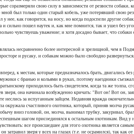
ерые соразмеряли свою силу в зависимости от резвости собаки, 
со мной был только один старый кобель, уже потерявший свою рез
л у нее, как говорится, на носу, но когда подоспели другие собак
а и сильно пошел наутек и, как мне помнится, так и ушел без уг
льно чувствуешь уважение; и хотя досадно бывает, что собаки 
являлась несравненно более интересной и зрелищной, чем в Подм
просторе и русаку, и собакам можно было свободно развернуться,
перед, к местам, которые предназначалось брать, двигались без
мужики с бранью и кольями в руках, поэтому наездники съезжал
атынскому приходилось быть свидетелем, когда та же толпа, сг
в зверя, она начинала возбужденно кричать: "Вот он! Вот он, зая
сте неслись за испуганным зайцем. Недавняя вражда окончательно
лпа окружала счастливого охотника, который, приняв молча ру
обычу вниз головой, он, молча, вынимал трубку, закуривал, брал
неспешным шагом присоединялся к остальным охотникам. Вид у н
чувствовать: все происшедшее для этого охотника является самы
он затравил зверя у всех на глазах (т.е. не осрамился), так как 