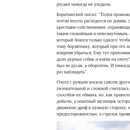
русаки никогда не уходили.
Боратынский писал: "Толпа провожа
потом весело расходится по домам,
крестьяне-собственники, охраняющие
таким спокойным и невозмутимым, а 
который боялся только одного: чтоб
тому борзятнику, который при тех же
вовремя убраться. Ему тут припомнят
дали дурных собак и взяли на охоту?
был не русак, а оборотень. И никогд
раз наблюдать".
Охота с ружьем носила совсем друг
увлекательной и сложной считалась
способов их обмана, но, как правило
добычи, а опытный загонщик осторо
движение дроф в нужную сторону, н
предосторожностью, а стрелок прояв