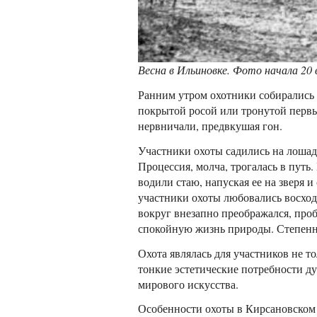
Весна в Ильиновке. Фото начала 20 
Ранним утром охотники собирались в
покрытой росой или тронутой первы
нервничали, предвкушая гон.
Участники охоты садились на лошаде
Процессия, молча, трогалась в путь
водили стаю, напуская ее на зверя и
участники охоты любовались восход
вокруг внезапно преображался, проб
спокойную жизнь природы. Степенно
Охота являлась для участников не т
тонкие эстетические потребности д
мирового искусства.
Особенности охоты в Кирсановском 