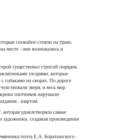
оторые спокойно стояли на траве,
на месте - они волновались и
торой существовал строгий порядок.
выжлятниками (псарями, которые
) с собаками на сворах. По дороге
чувствовали зверя, и весь мир
, крики охотников нарушали
идания - азартом.
", которая удовлетворяла самые
и художники, создавая произведения
мянника поэта Е.А. Боратынского -