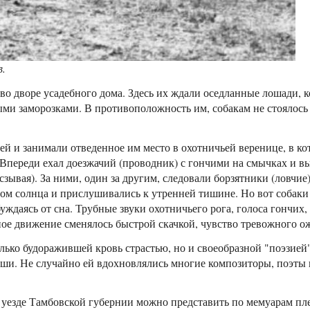
в.
о дворе усадебного дома. Здесь их ждали оседланные лошади, к
ми заморозками. В противоположность им, собакам не стоялось 
й и занимали отведенное им место в охотничьей веренице, в ко
. Впереди ехал доезжачий (проводник) с гончими на смычках и 
 сзывая). За ними, один за другим, следовали борзятники (ловчие
ом солнца и прислушивались к утренней тишине. Но вот собаки 
уждаясь от сна. Трубные звуки охотничьего рога, голоса гончих
е движение сменялось быстрой скачкой, чувство тревожного ож
олько будоражившей кровь страстью, но и своеобразной "поэзией
уши. Не случайно ей вдохновлялись многие композиторы, поэты 
уезде Тамбовской губернии можно представить по мемуарам пле