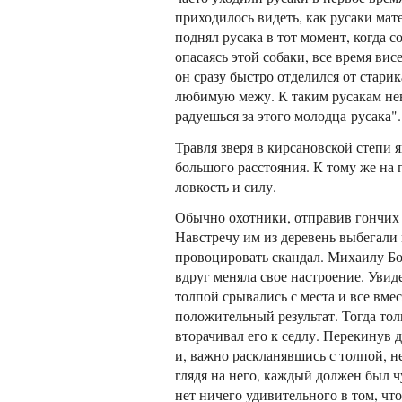
приходилось видеть, как русаки мат
поднял русака в тот момент, когда 
опасаясь этой собаки, все время висе
он сразу быстро отделился от старик
любимую межу. К таким русакам нево
радуешься за этого молодца-русака".
Травля зверя в кирсановской степи 
большого расстояния. К тому же на 
ловкость и силу.
Обычно охотники, отправив гончих в
Навстречу им из деревень выбегали 
провоцировать скандал. Михаилу Бор
вдруг меняла свое настроение. Увиде
толпой срывались с места и все вме
положительный результат. Тогда то
вторачивал его к седлу. Перекинув д
и, важно раскланявшись с толпой, 
глядя на него, каждый должен был 
нет ничего удивительного в том, что 