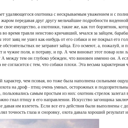
ет удаляющегося охотника с нескрываемым уважением и с полн
 с жаром передавая друг другу мельчайшие подробности виденно
 свое имущество, а охотники, такие же, как тот борзятник, кот
во время травли неистово кричавший, мчался за зайцем, бараба
ы этот заяц не ушел как-нибудь от его собаки и не покрыл его г
 обстоятельствах не затравит зайца. Его осмеют, а, пожалуй, и п
 и чужие поля, и потраву, и пр. А чем виноват этот повар или л
 А между тем он глубоко убежден, что виновен именно он. А если
а не согласится с тем, что собаки плохи. Эта весьма характерная
ой характер, чем псовая, но тоже была наполнена сильными ощу
 охота на дроф - птиц очень умных, осторожных и подозрительн
, пользовались самым простым из них: охотник-стрелок залегал в
жно гнал птицу в его направлении. Искусство загонщика заключ
е давая им взлететь. Если все его действия были выполнены с 
лял точность глаза и сноровку, охота давала хороший результат 