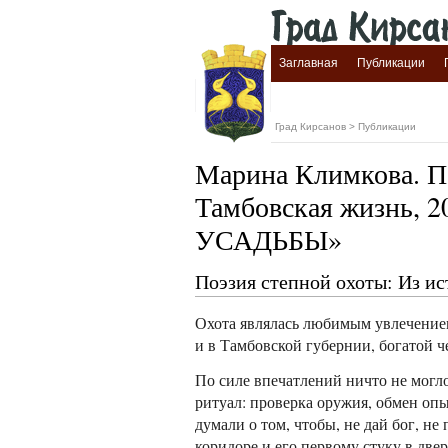
Заглавная
Публикации
Град Кирсанов
>
Публикации
Марина Климкова. По
Тамбовская жизнь,
УСАДЬБЫ»
Поэзия степной охоты: Из и
Охота являлась любимым увлечение
и в Тамбовской губернии, богатой 
По силе впечатлений ничто не могло
ритуал: проверка оружия, обмен оп
думали о том, чтобы, не дай бог, не
коридоре и его первому стуку в две