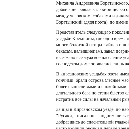
Михаила Андреевича Боратынского, 
добыча не являлась главной целью ох
между человеком, собаками и диким
Боратынский (дядя поэта), по имени
Представитель следующего поколени
усадьбе Крекшины, где одно время 
много болотной птицы, зайцев и ли
бекасам, вальдшнепам), завел псарн
выезжало все мужское население уса
господском доме оставались лишь ж
В кирсановских усадьбах охота име
гончими, брали острова (лесные мас
более выносливыми и спокойными, 
длительного бега по степи быстро сл
истратив все силы на начальный рыв
Зайцы в Кирсановском уезде, по на
"Русаки, - писал он, - поднимались
добравшись до спасительной гладкой
часто уходили русаки в первое врем