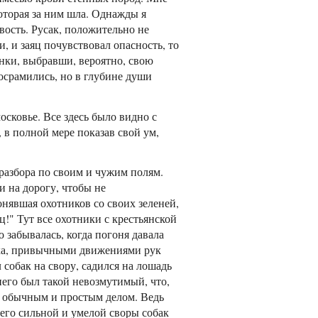
которая за ним шла. Однажды я
вость. Русак, положительно не
и, и заяц почувствовал опасность, то
онки, выбравши, вероятно, свою
осрамились, но в глубине души
осковье. Все здесь было видно с
 в полной мере показав свой ум,
 разбора по своим и чужим полям.
и на дорогу, чтобы не
онявшая охотников со своих зеленей,
ц!" Тут все охотники с крестьянской
 забывалась, когда погоня давала
сака, привычными движениями рук
 собак на свору, садился на лошадь
его был такой невозмутимый, что,
м обычным и простым делом. Ведь
от его сильной и умелой своры собак