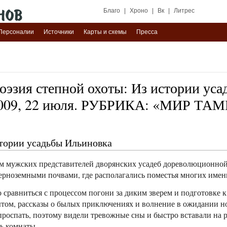
Благо
|
Хроно
|
Вк
|
Литрес
Персоналии
Источники
Карты и схемы
Пресса
эзия степной охоты: Из истории уса
 2009, 22 июля. РУБРИКА: «МИР Т
стории усадьбы Ильиновка
м мужских представителей дворянских усадеб дореволюционной
черноземными почвами, где располагались поместья многих имен
 сравниться с процессом погони за диким зверем и подготовке 
ытом, рассказы о былых приключениях и волнение в ожидании н
 проспать, поэтому видели тревожные сны и быстро вставали на р
рь комнаты.