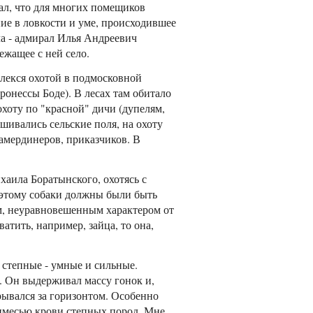
ал, что для многих помещиков
ние в ловкости и уме, происходившее
а - адмирал Илья Андреевич
ежащее с ней село.
лекся охотой в подмосковной
онессы Боде). В лесах там обитало
хоту по "красной" дичи (дупелям,
ашивались сельские поля, на охоту
камердинеров, приказчиков. В
хаила Боратынского, охотясь с
поэтому собаки должны были быть
м, неуравновешенным характером от
атить, например, зайца, то она,
 степные - умные и сильные.
. Он выдерживал массу гонок и,
крывался за горизонтом. Особенно
римесью крови степных пород. Мне